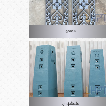
ลูกกรง
ลูกตุ้มปั้นจั่น