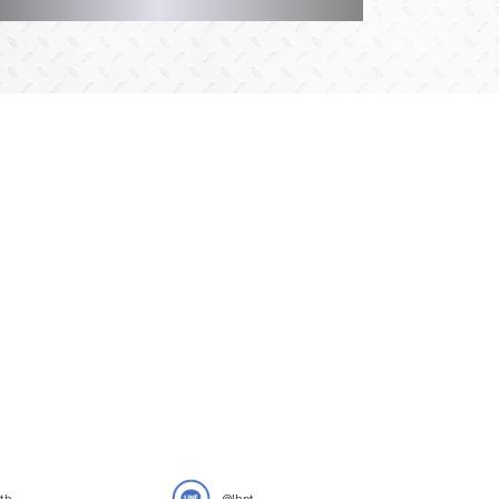
.th
@lhpt