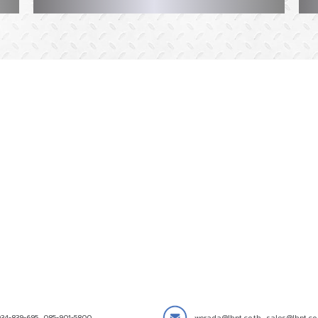
34-839-695
,
085-901-5800
worada@lhpt.co.th
,
sales@lhpt.co