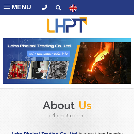
MENU
Toggle
navigation
About
Us
เกี่ยวกับเรา
Loha Phaisal Trading Co., Ltd.
is a cast iron foundry