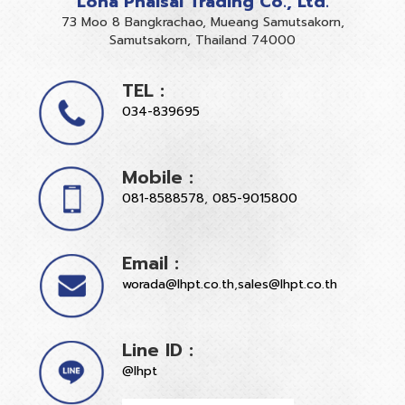
Loha Phaisal Trading Co., Ltd.
73 Moo 8 Bangkrachao, Mueang Samutsakorn,
Samutsakorn, Thailand 74000
TEL :
034-839695
Mobile :
081-8588578
,
085-9015800
Email :
worada@lhpt.co.th
,
sales@lhpt.co.th
Line ID :
@lhpt